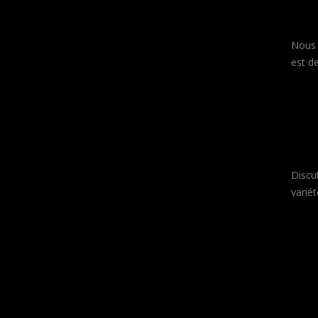
Nous 
est d
Discu
variét