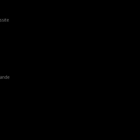
ssite
rande