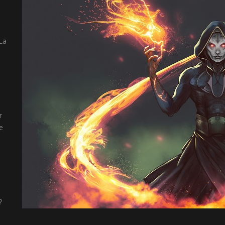
 La
r
e
?